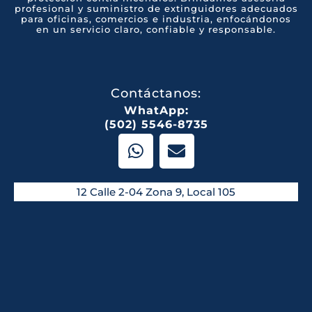
profesional y suministro de extinguidores adecuados
para oficinas, comercios e industria, enfocándonos
en un servicio claro, confiable y responsable.
Contáctanos:
WhatApp:
(502) 5546-8735
W
E
h
n
a
v
t
e
12 Calle 2-04 Zona 9, Local 105
s
l
a
o
p
p
p
e