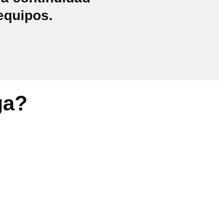
equipos.
ga?