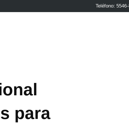
Teléfono: 5546
ional
s para