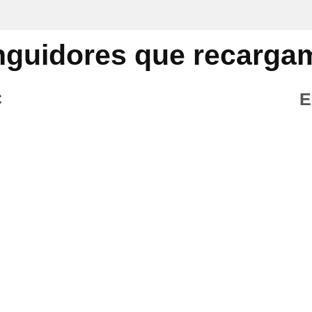
inguidores que recarga
C
E